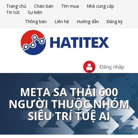
Trang chủ
Chào bán
Tìm mua
Nhà cung cấp
Tin tức
Sự kiện
Thông báo
Liên hệ
Hướng dẫn
Đăng ký
Đăng nhập
META SA THẢI 600
NGƯỜI THUỘC NHÓM
SIÊU TRÍ TUỆ AI