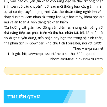
Tuy vậy, các chuyên gia khác cho rằng việc sa thải "không phản
ánh toàn bộ câu chuyện", bởi sau mỗi thông báo cắt giảm nhân
sự lại có đợt tuyển dụng mới. Các tập đoàn công nghệ lớn vẫn
chạy đua tìm kiếm nhân tài trong lĩnh vực học máy, khoa học dữ
liệu và an toàn AI vốn đang rất khan hiếm.
"Xu hướng cắt giảm lao động vẫn diễn ra, nhưng cân bằng với
khả năng tiếp tục phát triển và thu hút nhân tài, bất kể nhân tài
đó được tuyển dụng, tiếp nhận hay hợp tác trong hệ sinh thái",
nhà phân tích JP Gownder, Phó chủ tịch Forrester, nói với
CNBC
.
Theo vnexpress.net
Link gốc: https://vnexpress.net/meta-sa-thai-600-nguoi-thuoc-
nhom-sieu-tri-tue-ai-4954783.html
TIN LIÊN QUAN