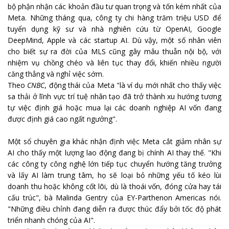
bộ phận nhận các khoản đầu tư quan trọng và tốn kém nhất của
Meta. Những tháng qua, công ty chi hàng trăm triệu USD để
tuyển dụng kỹ sư và nhà nghiên cứu từ OpenAI, Google
DeepMind, Apple và các startup AI. Dù vậy, một số nhân viên
cho biết sự ra đời của MLS cũng gây mâu thuẫn nội bộ, với
nhiệm vụ chồng chéo và liên tục thay đổi, khiến nhiều người
căng thẳng và nghỉ việc sớm.
Theo
CNBC
, động thái của Meta "là ví dụ mới nhất cho thấy việc
sa thải ở lĩnh vực trí tuệ nhân tạo đã trở thành xu hướng tương
tự việc định giá hoặc mua lại các doanh nghiệp AI vốn đang
được định giá cao ngất ngưởng".
Một số chuyên gia khác nhận định việc Meta cắt giảm nhân sự
AI cho thấy một lượng lao động đang bị chính AI thay thế. "Khi
các công ty công nghệ lớn tiếp tục chuyển hướng tăng trưởng
và lấy AI làm trung tâm, họ sẽ loại bỏ những yếu tố kéo lùi
doanh thu hoặc không cốt lõi, dù là thoái vốn, đóng cửa hay tái
cấu trúc", bà Malinda Gentry của EY-Parthenon Americas nói.
"Những điều chỉnh đang diễn ra được thúc đẩy bởi tốc độ phát
triển nhanh chóng của AI".