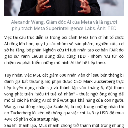
Alexandr Wang, Giám đốc AI của Meta và là người
phụ trách Meta Superintelligence Labs. Ảnh: TED
Việc tái cấu trúc diễn ra trong bối cảnh Meta tinh chỉnh tổ chức
AI rộng lớn hơn, quy tụ các nhóm về sản phẩm, nghiên cứu, cơ
sở hạ tầng, bộ phận Nghiên cứu trí tuệ nhân tạo cơ bản FAIR do
giáo sư Yann LeCun đứng đầu, cùng TBD - nhóm "ưu tú" có
nhiệm vụ phát triển những mô hình AI thế hệ tiếp theo.
Tuy nhiên, việc MSL cắt giảm 600 nhân viên chỉ sau bốn tháng bị
đánh giá bất thường. Bộ phận được CEO Mark Zuckerberg trực
tiếp tuyển dụng nhân sự và thành lập vào tháng 6, đặt tham
vọng phát triển "siêu trí tuệ cá nhân" - thuật ngữ ông dùng để
mô tả các hệ thống AI có thể vượt qua khả năng của con người.
Wang, nhà đồng sáng lập Scale AI, là một trong những nhân tài
do Zuckerberg lôi kéo về thông qua việc chi 14,3 tỷ USD để mua
49% cổ phần của startup này.
Sau khi thành lập, MLS nhanh chóng trở thành một trong những