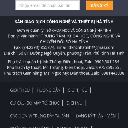
ĐĂNG KÝ
SÀN GIAO DỊCH CÔNG NGHỆ VÀ THIẾT BỊ HÀ TĨNH
Đơn vị quản lý :
SỞ KHOA HỌC VÀ CÔNG NGHỆ HÀ TĨNH
Đơn vị vận hành : TRUNG TÂM KHOA HỌC, CÔNG NGHỆ VÀ
CHUYỂN ĐỔI SỐ HÀ TĨNH
Fax: (84.2393) 855874, Email: ttkhcnhatinh@gmail.com
Địa chỉ: Số 81 Đường Ngô Quyền, phường Trần Phú, tỉnh Hà Tĩnh
Phụ trách quản trị: Mr Thắng: Điện thoại, Zalo: 0909.501.234
Phụ trách kỹ thuật: Mr Trường: Điện thoại, Zalo: 0975859355 ,
Phụ trách Gian hàng: Ms: Ngọc Mỹ: Điện thoại, Zalo: 0981443338
GIỚI THIỆU
HƯỚNG DẪN
GIỚI THIỆU
CƠ CẤU, BỘ MÁY TỔ CHỨC
DỊCH VỤ
CÁC ĐƠN VỊ TRƯNG BÀY TẠI SÀN
ĐĂNG KÝ THÀNH VIÊN