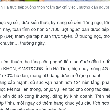
h Hà trực tiếp xuống thôn “cầm tay chỉ việc”, hướng dẫn người
ọc vụ số”, đưa kiến thức, kỹ năng số đến “từng ngõ, từ
ến nay, toàn tỉnh có hơn 34.100 lượt người dân được tiếp
p (DN) tham gia tập huấn trực tuyến. Ở trường học, th
nh chuyện… thường ngày.
nh êm thuận, hạ tầng công nghệ tiếp tục được đầu tư đ
riển KHCN, ĐMST&CĐS tỉnh Hà Tĩnh, hiện nay, sóng 4G
 hơn 70% hộ dân; mạng 5G đang được mở rộng nhanh.
 nâng cấp mạnh, đủ sức vận hành hơn 124 nền tảng, p
ợc kết nối liên thông, phục vụ liên tục cho công tác điề
đến bản đồ số công thương, đăng ký kinh doanh. Trên n
ấp tỉnh), mỗi ngày có thêm hàng chục yêu cầu tích hợp
nh tài nguyên chung của toàn tỉnh”.