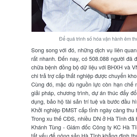
Để quá trình số hóa vận hành êm th
Song song với đó, những dịch vụ liên quan
rất nhanh. Đến nay, có 508.088 người đã 
chữa bệnh đồng bộ dữ liệu với BHXH và VN
chi trả trợ cấp thất nghiệp được chuyển kh
Cùng đó, mặc dù nguồn lực còn hạn chế n
giải pháp, chương trình, dự án thúc đẩy 
dụng, bảo hộ tài sản trí tuệ và bước đầu h
Khởi nghiệp ĐMST cấp tỉnh ngày càng thu h
Trong xu thế CĐS, nhiều DN ở Hà Tĩnh đã 
Khánh Tùng - Giám đốc Công ty KC Hà Tĩ
tất yếu để nông sản Hà Tĩnh khẳng định thư