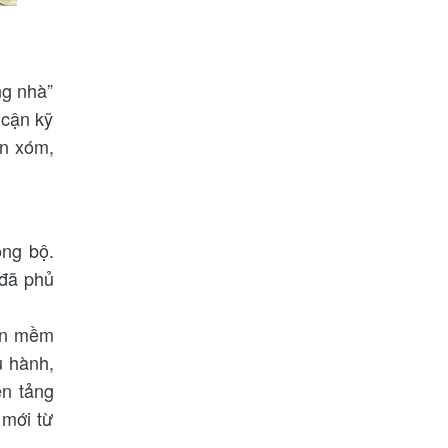
ng nhà”
 cận kỹ
ôn xóm,
ồng bộ.
 đã phủ
hần mềm
u hành,
ền tảng
 mới từ