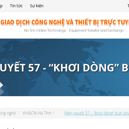
ấp
Tin tức
Sự kiện
UYẾT 57 - “KHƠI DÒNG” 
công nghệ
KH&CN Hà Tĩnh
Nghị quyết 57 - “khơi dòng” bứt ph