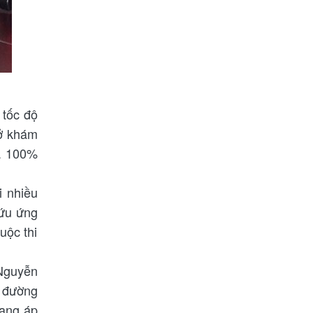
 tốc độ
sở khám
n. 100%
i nhiều
cứu ứng
uộc thi
 Nguyễn
 đường
đang áp