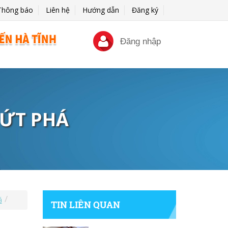
Thông báo
Liên hệ
Hướng dẫn
Đăng ký
Đăng nhập
BỨT PHÁ
á
TIN LIÊN QUAN