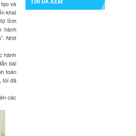
TIN ĐÃ XEM
 tạo và
ển khai
từ tỉnh
an hành
n”. Nhờ
ực hành
dẫn bài
nh toán
 tôi đã
lên các