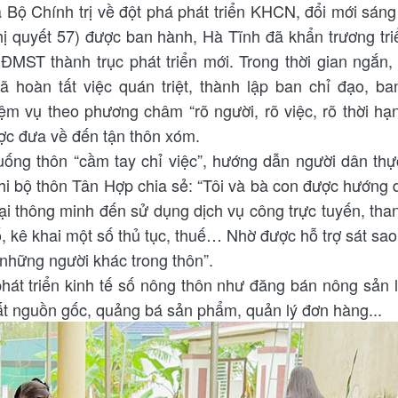
Bộ Chính trị về đột phá phát triển KHCN, đổi mới sáng
quyết 57) được ban hành, Hà Tĩnh đã khẩn trương tri
ĐMST thành trục phát triển mới. Trong thời gian ngắn, 
 hoàn tất việc quán triệt, thành lập ban chỉ đạo, b
m vụ theo phương châm “rõ người, rõ việc, rõ thời hạ
ợc đưa về đến tận thôn xóm.
uống thôn “cầm tay chỉ việc”, hướng dẫn người dân th
Chi bộ thôn Tân Hợp chia sẻ: “Tôi và bà con được hướng 
ại thông minh đến sử dụng dịch vụ công trực tuyến, tha
, kê khai một số thủ tục, thuế… Nhờ được hỗ trợ sát sao,
những người khác trong thôn”.
hát triển kinh tế số nông thôn như đăng bán nông sản 
ất nguồn gốc, quảng bá sản phẩm, quản lý đơn hàng...