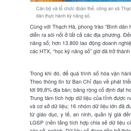
Cán bộ và tổ chức đoàn thể, công an xã Thạc
dân thực hành kỹ năng số.
Cùng với Thạch Hà, phong trào “Bình dân h
diễn ra sôi nổi ở tất cả các địa phương. Đ
năng số; hơn 13.800 lao động doanh nghiệ
các HTX, “học kỹ năng số” giờ đã trở thà
Trong khi đó, để quá trình số hóa vận hà
Theo thông tin từ Ban Chỉ đạo về phát t
tới 99,8% địa bàn; băng rộng cố định đạt
Trung tâm tích hợp dữ liệu của tỉnh được
và cơ sở dữ liệu; 16 nhóm dữ liệu lớn đã đư
từ giáo dục, y tế, an ninh, quản lý giá 
LGSP (nền tảng tích hợp chia sẻ dữ liệu c
các sở, ngành. Dữ liệu số đang dần trở thà