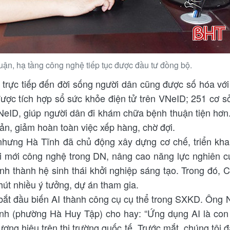
uận, hạ tầng công nghệ tiếp tục được đầu tư đồng bộ.
 trực tiếp đến đời sống người dân cũng được số hóa với
được tích hợp sổ sức khỏe điện tử trên VNeID; 251 cơ 
eID, giúp người dân đi khám chữa bệnh thuận tiện hơ
oản, giảm hoàn toàn việc xếp hàng, chờ đợi.
hưng Hà Tĩnh đã chủ động xây dựng cơ chế, triển kha
đổi mới công nghệ trong DN, nâng cao năng lực nghiên 
ình thành hệ sinh thái khởi nghiệp sáng tạo. Trong đó, C
út nhiều ý tưởng, dự án tham gia.
bắt đầu biến AI thành công cụ cụ thể trong SXKD. Ông
nh (phường Hà Huy Tập) cho hay: “Ứng dụng AI là con
ơng hiệu trên thị trường quốc tế. Trước mắt, chúng tôi 