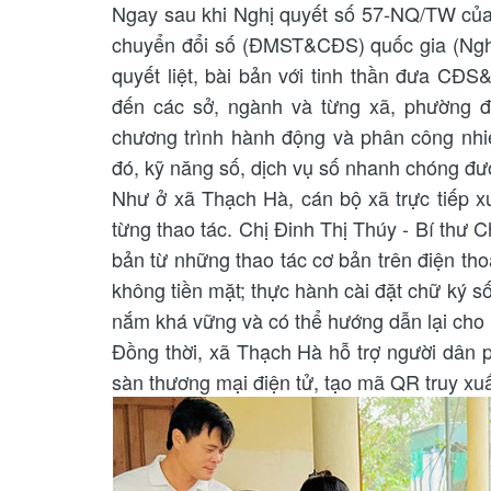
Ngay sau khi Nghị quyết số 57-NQ/TW của 
chuyển đổi số (ĐMST&CĐS) quốc gia (Nghị 
quyết liệt, bài bản với tinh thần đưa CĐS&
đến các sở, ngành và từng xã, phường đã
chương trình hành động và phân công nhiệ
đó, kỹ năng số, dịch vụ số nhanh chóng đư
Như ở xã Thạch Hà, cán bộ xã trực tiếp x
từng thao tác. Chị Đinh Thị Thúy - Bí thư 
bản từ những thao tác cơ bản trên điện tho
không tiền mặt; thực hành cài đặt chữ ký số
nắm khá vững và có thể hướng dẫn lại cho 
Đồng thời, xã Thạch Hà hỗ trợ người dân p
sàn thương mại điện tử, tạo mã QR truy xu