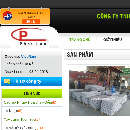
GIAN HÀNG CAO
CẤP
10 năm
TRANG CHỦ
GIỚI THIỆU
Quốc gia:
Việt Nam
Thành phố: Hà Nội
Ngày tham gia:
08-04-2018
Hồ sơ công ty
Cao su- Nhựa- Hóa chất- Gốm
(8)
Nhựa
(8)
Xây dựng- Kiến trúc
(17)
Vật liệu xây dựng
(14)