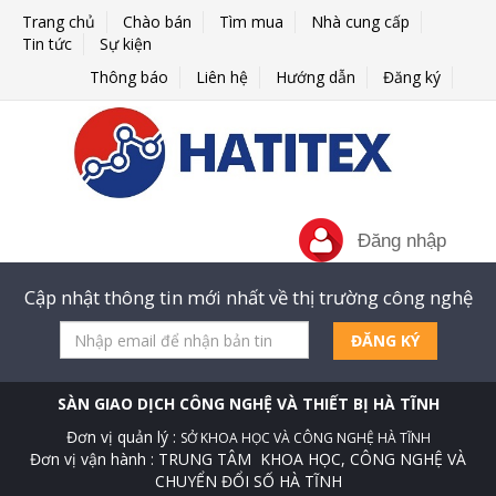
Trang chủ
Chào bán
Tìm mua
Nhà cung cấp
Tin tức
Sự kiện
Thông báo
Liên hệ
Hướng dẫn
Đăng ký
Đăng nhập
Cập nhật thông tin mới nhất về thị trường công nghệ
ĐĂNG KÝ
SÀN GIAO DỊCH CÔNG NGHỆ VÀ THIẾT BỊ HÀ TĨNH
Đơn vị quản lý :
SỞ KHOA HỌC VÀ CÔNG NGHỆ HÀ TĨNH
Đơn vị vận hành : TRUNG TÂM KHOA HỌC, CÔNG NGHỆ VÀ
CHUYỂN ĐỔI SỐ HÀ TĨNH