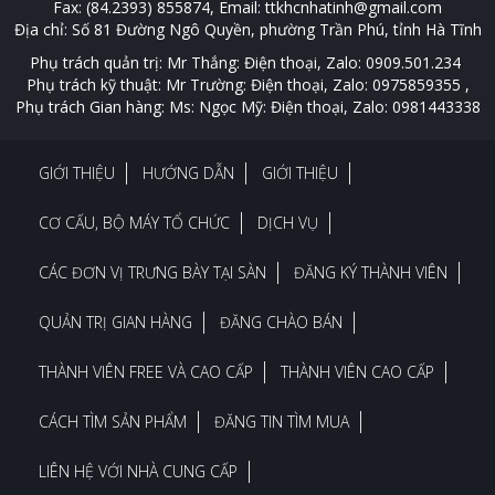
Fax: (84.2393) 855874, Email: ttkhcnhatinh@gmail.com
Địa chỉ: Số 81 Đường Ngô Quyền, phường Trần Phú, tỉnh Hà Tĩnh
Phụ trách quản trị: Mr Thắng: Điện thoại, Zalo: 0909.501.234
Phụ trách kỹ thuật: Mr Trường: Điện thoại, Zalo: 0975859355 ,
Phụ trách Gian hàng: Ms: Ngọc Mỹ: Điện thoại, Zalo: 0981443338
GIỚI THIỆU
HƯỚNG DẪN
GIỚI THIỆU
CƠ CẤU, BỘ MÁY TỔ CHỨC
DỊCH VỤ
CÁC ĐƠN VỊ TRƯNG BÀY TẠI SÀN
ĐĂNG KÝ THÀNH VIÊN
QUẢN TRỊ GIAN HÀNG
ĐĂNG CHÀO BÁN
THÀNH VIÊN FREE VÀ CAO CẤP
THÀNH VIÊN CAO CẤP
CÁCH TÌM SẢN PHẨM
ĐĂNG TIN TÌM MUA
LIÊN HỆ VỚI NHÀ CUNG CẤP