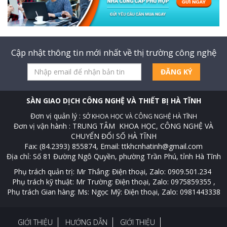
Cập nhật thông tin mới nhất về thị trường công nghệ
ĐĂNG KÝ
SÀN GIAO DỊCH CÔNG NGHỆ VÀ THIẾT BỊ HÀ TĨNH
Đơn vị quản lý :
SỞ KHOA HỌC VÀ CÔNG NGHỆ HÀ TĨNH
Đơn vị vận hành : TRUNG TÂM KHOA HỌC, CÔNG NGHỆ VÀ
CHUYỂN ĐỔI SỐ HÀ TĨNH
Fax: (84.2393) 855874, Email: ttkhcnhatinh@gmail.com
Địa chỉ: Số 81 Đường Ngô Quyền, phường Trần Phú, tỉnh Hà Tĩnh
Phụ trách quản trị: Mr Thắng: Điện thoại, Zalo: 0909.501.234
Phụ trách kỹ thuật: Mr Trường: Điện thoại, Zalo: 0975859355 ,
Phụ trách Gian hàng: Ms: Ngọc Mỹ: Điện thoại, Zalo: 0981443338
GIỚI THIỆU
HƯỚNG DẪN
GIỚI THIỆU