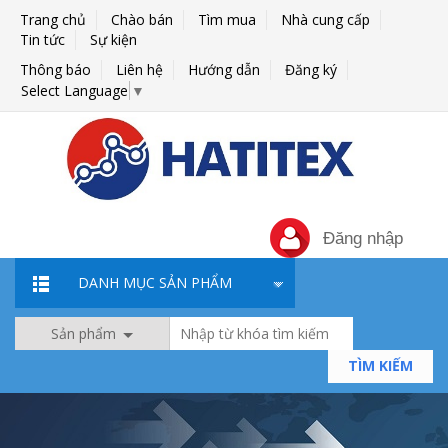
Trang chủ
Chào bán
Tìm mua
Nhà cung cấp
Tin tức
Sự kiện
Thông báo
Liên hệ
Hướng dẫn
Đăng ký
Select Language
▼
Đăng nhập
DANH MỤC SẢN PHẨM
Sản phẩm
TÌM KIẾM