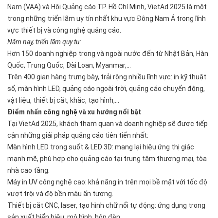
Nam (VAA) và Hội Quảng cáo TP. Hồ Chí Minh, VietAd 2025 là một
trong những triển lãm uy tín nhất khu vực Đông Nam Á trong lĩnh
vực thiết bị và công nghệ quảng cáo.
Năm nay, triển lãm quy tụ:
Hơn 150 doanh nghiệp trong và ngoài nước đến từ Nhật Bản, Hàn
Quốc, Trung Quốc, Đài Loan, Myanmar,...
Trên 400 gian hàng trưng bày, trải rộng nhiều lĩnh vực: in kỹ thuật
số, màn hình LED, quảng cáo ngoài trời, quảng cáo chuyển động,
vật liệu, thiết bị cắt, khắc, tạo hình,...
Điểm nhấn công nghệ và xu hướng nổi bật
Tại VietAd 2025, khách tham quan và doanh nghiệp sẽ được tiếp
cận những giải pháp quảng cáo tiên tiến nhất:
Màn hình LED trong suốt & LED 3D: mang lại hiệu ứng thị giác
mạnh mẽ, phù hợp cho quảng cáo tại trung tâm thương mại, tòa
nhà cao tầng.
Máy in UV công nghệ cao: khả năng in trên mọi bề mặt với tốc độ
vượt trội và độ bền màu ấn tượng.
Thiết bị cắt CNC, laser, tạo hình chữ nổi tự động: ứng dụng trong
sản xuất biển hiệu, mô hình, hộp đèn,...