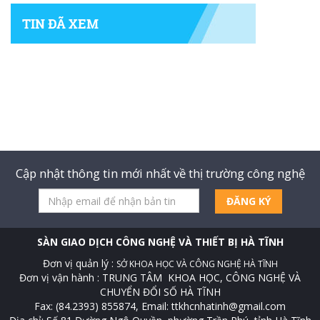
TIN ĐÃ XEM
Cập nhật thông tin mới nhất về thị trường công nghệ
ĐĂNG KÝ
SÀN GIAO DỊCH CÔNG NGHỆ VÀ THIẾT BỊ HÀ TĨNH
Đơn vị quản lý :
SỞ KHOA HỌC VÀ CÔNG NGHỆ HÀ TĨNH
Đơn vị vận hành : TRUNG TÂM KHOA HỌC, CÔNG NGHỆ VÀ
CHUYỂN ĐỔI SỐ HÀ TĨNH
Fax: (84.2393) 855874, Email: ttkhcnhatinh@gmail.com