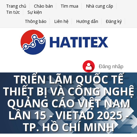
Trang chủ
Chào bán
Tìm mua
Nhà cung cấp
Tin tức
Sự kiện
Thông báo
Liên hệ
Hướng dẫn
Đăng ký
Đăng nhập
TRIỂN LÃM QUỐC TẾ
THIẾT BỊ VÀ CÔNG NGHỆ
QUẢNG CÁO VIỆT NAM
LẦN 15 - VIETAD 2025 -
TP. HỒ CHÍ MINH