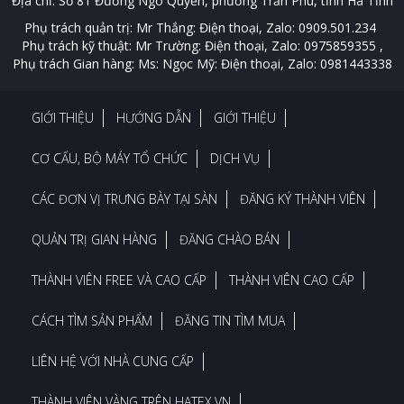
Địa chỉ: Số 81 Đường Ngô Quyền, phường Trần Phú, tỉnh Hà Tĩnh
Phụ trách quản trị: Mr Thắng: Điện thoại, Zalo: 0909.501.234
Phụ trách kỹ thuật: Mr Trường: Điện thoại, Zalo: 0975859355 ,
Phụ trách Gian hàng: Ms: Ngọc Mỹ: Điện thoại, Zalo: 0981443338
GIỚI THIỆU
HƯỚNG DẪN
GIỚI THIỆU
CƠ CẤU, BỘ MÁY TỔ CHỨC
DỊCH VỤ
CÁC ĐƠN VỊ TRƯNG BÀY TẠI SÀN
ĐĂNG KÝ THÀNH VIÊN
QUẢN TRỊ GIAN HÀNG
ĐĂNG CHÀO BÁN
THÀNH VIÊN FREE VÀ CAO CẤP
THÀNH VIÊN CAO CẤP
CÁCH TÌM SẢN PHẨM
ĐĂNG TIN TÌM MUA
LIÊN HỆ VỚI NHÀ CUNG CẤP
THÀNH VIÊN VÀNG TRÊN HATEX.VN